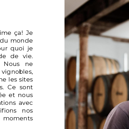
PRODUCTEURS
aime ça! Je
le du monde
our quoi je
de de vie.
VINS, BIÈRES, CIDRES ET SPIRITUEUX
r. Nous ne
vignobles,
e les sites
ns. Ce sont
ée et nous
ations avec
ifions nos
s moments
EVENTS