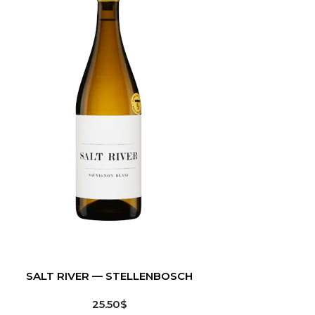
DUNCAN SAVAGE
AFRIQUE DU SUD
COASTAL REGION
SALT RIVER — STELLENBOSCH
25.50$