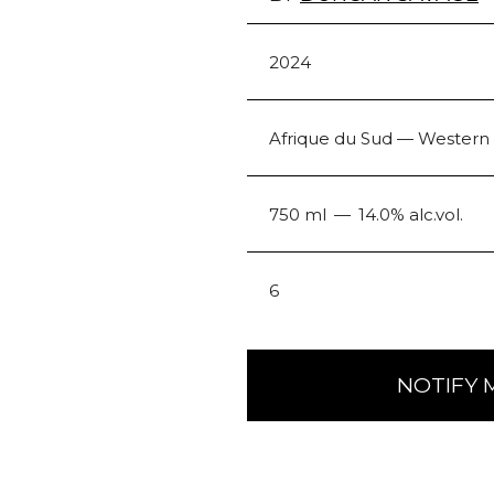
2024
Afrique du Sud — Western
750 ml
14.0% alc.vol.
6
NOTIFY 