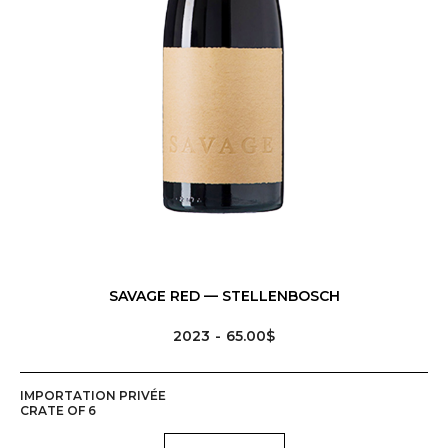
MENU
PRODUCTEURS
SAVAGE RED — STELLENBOSCH
VINS, BIÈRES, CIDRES ET SPIRITUEUX
2023
65.00$
EVENTS
IMPORTATION PRIVÉE
CRATE OF 6
L'ÉQUIPE