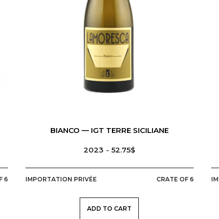
ITALIE
SICILE
CONTACT
BIANCO — IGT TERRE SICILIANE
2023
52.75$
SUBSCRIBE TO OUR NEWSLETTER
F 6
IMPORTATION PRIVÉE
CRATE OF 6
I
REGISTER
ADD TO CART