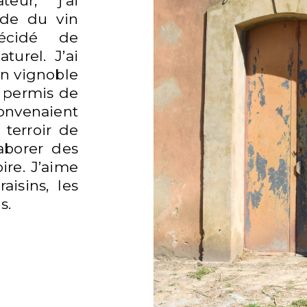
teur, j’ai
PRODUCTEURS
nde du vin
écidé de
urel. J’ai
n vignoble
 permis de
convenaient
 terroir de
VINS, BIÈRES, CIDRES ET SPIRITUEUX
laborer des
ire. J’aime
aisins, les
s.
EVENTS