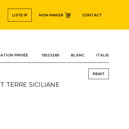
Navigation
LISTE IP
MON PANIER
CONTACT
secondaire
TATION PRIVÉE 15523285
BLANC
ITALIE
PRINT
T TERRE SICILIANE