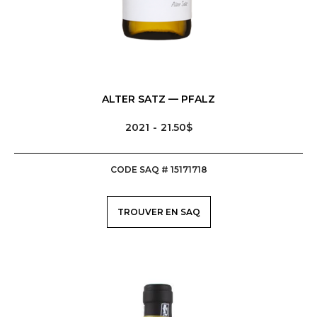
NOUVELLES
CONTACT
ALTER SATZ — PFALZ
LISTE IP
2021
21.50$
CODE SAQ # 15171718
TROUVER EN SAQ