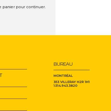
re panier pour continuer.
NOUVELLES
CONTACT
BUREAU
INSCRIPTION À L'INFOLETTRE
ET
MONTRÉAL
353 VILLERAY H2R 1H1
S'INSCRIRE
1.514.943.3820