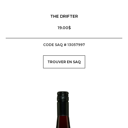
VINS, BIÈRES, CIDRES ET SPIRITUEUX
THE DRIFTER
19.00$
ÉVÈNEMENTS
CODE SAQ # 13057997
À PROPOS DE NOUS
NOUVELLES
TROUVER EN SAQ
CONTACT
LISTE IP