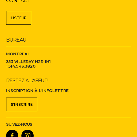
CONTACT
Navigation
LISTE IP
secondaire
BUREAU
MONTRÉAL
353 VILLERAY H2R 1H1
1.514.943.3820
RESTEZ À L'AFFÛT!
INSCRIPTION À L'INFOLETTRE
S'INSCRIRE
SUIVEZ-NOUS